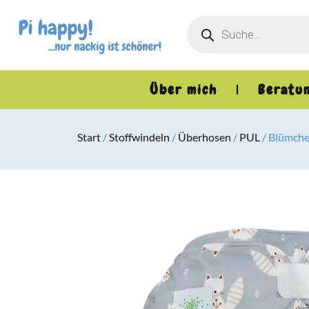
Über mich
Beratu
Start
/
Stoffwindeln
/
Überhosen
/
PUL
/ Blümche