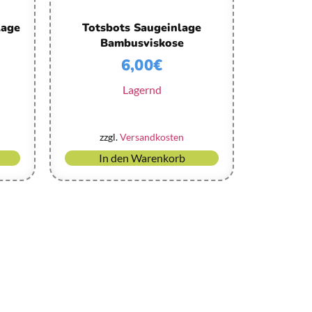
lage
Totsbots Saugeinlage
Bambusviskose
6,00
€
Lagernd
zzgl.
Versandkosten
In den Warenkorb