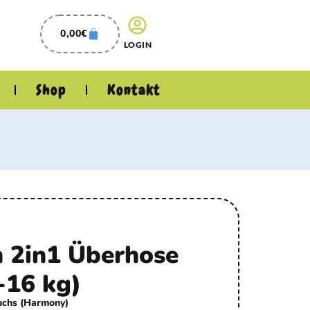
0,00
€
LOGIN
Shop
Kontakt
 2in1 Überhose
-16 kg)
Fuchs (Harmony)