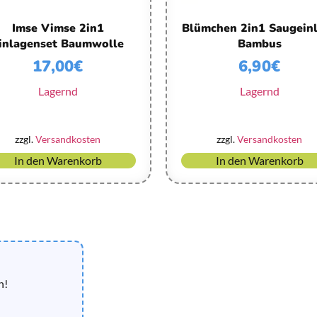
Imse Vimse 2in1
Blümchen 2in1 Saugein
inlagenset Baumwolle
Bambus
17,00
€
6,90
€
Lagernd
Lagernd
zzgl.
Versandkosten
zzgl.
Versandkosten
In den Warenkorb
In den Warenkorb
n!