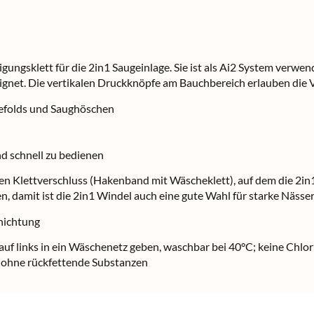
ungsklett für die 2in1 Saugeinlage. Sie ist als Ai2 System verwen
gnet. Die vertikalen Druckknöpfe am Bauchbereich erlauben die V
Prefolds und Saughöschen
nd schnell zu bedienen
en Klettverschluss (Hakenband mit Wäscheklett), auf dem die 2in1 
, damit ist die 2in1 Windel auch eine gute Wahl für starke Nässer
hichtung
uf links in ein Wäschenetz geben, waschbar bei 40°C; keine Chlorb
l ohne rückfettende Substanzen