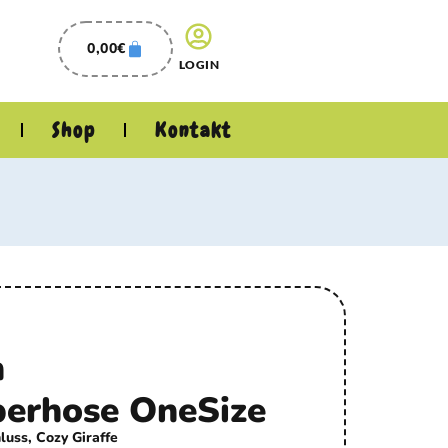
0,00
€
LOGIN
Shop
Kontakt
n
berhose OneSize
luss, Cozy Giraffe