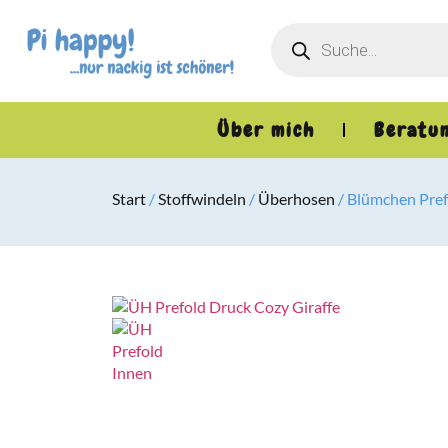
Über mich
Beratu
Start
/
Stoffwindeln
/
Überhosen
/ Blümchen Pre