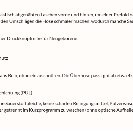
tisch abgenähten Laschen vorne und hinten, um einer Prefold o
n den Umschlägen die Hose schmaler machen, wodurch manche Saug
icher Druckknopfreihe für Neugeborene
hutz
ans Bein, ohne einzuschnüren. Die Überhose passt gut ab etwa 4kg 
chichtung (PUL)
ne Sauerstoffbleiche, keine scharfen Reinigungsmittel, Pulverwas
r getrennt im Kurzprogramm zu waschen (ohne optische Aufheller