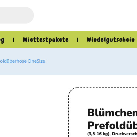
ng
Miettestpakete
Windelgutschein
foldüberhose OneSize
Blümche
Prefoldü
(3,5-16 kg), Druckversch