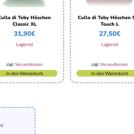
Culla di Teby Höschen
Culla di Teby Höschen 
Classic XL
Touch L
31,90
€
27,50
€
Lagernd
Lagernd
zzgl.
Versandkosten
zzgl.
Versandkosten
In den Warenkorb
In den Warenkorb
n!