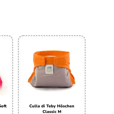
Soft
Culla di Teby Höschen
Classic M