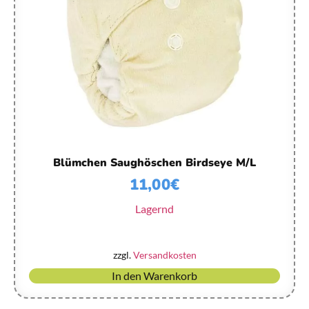
Blümchen Saughöschen Birdseye M/L
11,00
€
Lagernd
zzgl.
Versandkosten
In den Warenkorb