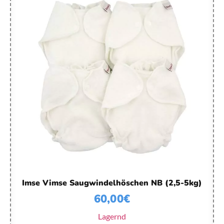
Imse Vimse Saugwindelhöschen NB (2,5-5kg)
60,00
€
Lagernd