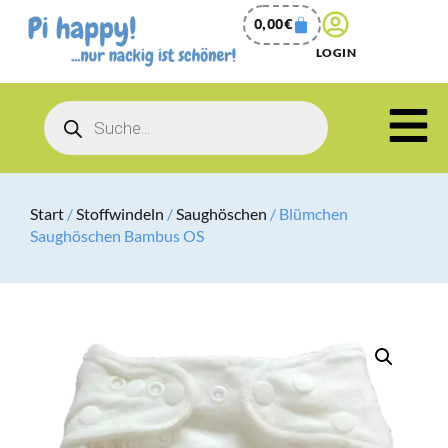
0,00
€
LOGIN
Start
/
Stoffwindeln
/
Saughöschen
/ Blümchen
Saughöschen Bambus OS