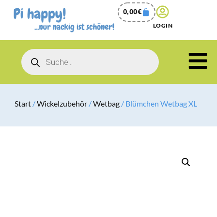
0,00
€
LOGIN
Start
/
Wickelzubehör
/
Wetbag
/ Blümchen Wetbag XL