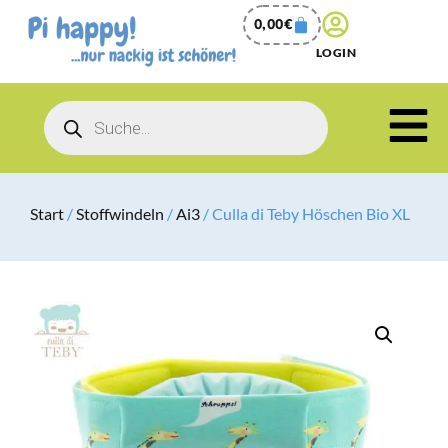
0,00
€
LOGIN
Start
/
Stoffwindeln
/
Ai3
/ Culla di Teby Höschen Bio XL