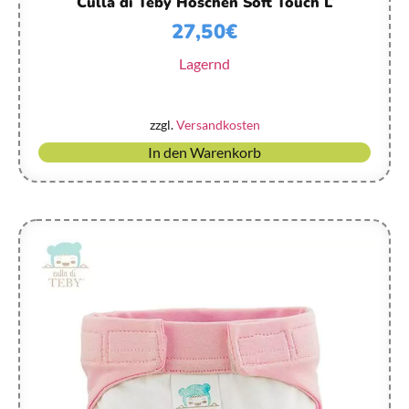
Culla di Teby Höschen Soft Touch L
27,50
€
Lagernd
zzgl.
Versandkosten
In den Warenkorb