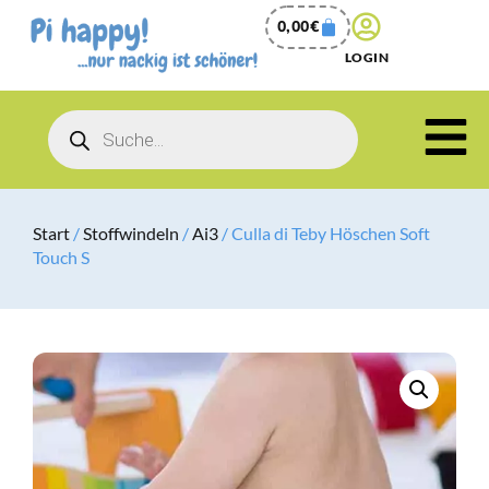
0,00
€
LOGIN
Start
/
Stoffwindeln
/
Ai3
/ Culla di Teby Höschen Soft
Touch S