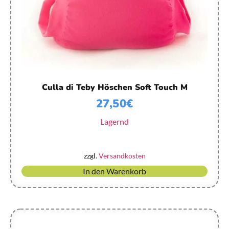
Culla di Teby Höschen Soft Touch M
27,50
€
Lagernd
zzgl.
Versandkosten
In den Warenkorb