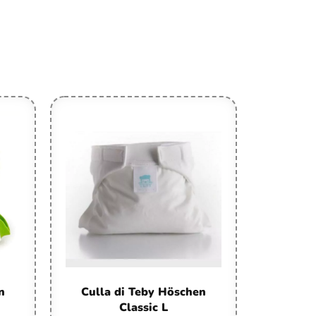
n
Culla di Teby Höschen
Classic L