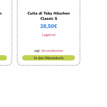
n
Culla di Teby Höschen
Classic S
28,50
€
Lagernd
zzgl.
Versandkosten
In den Warenkorb