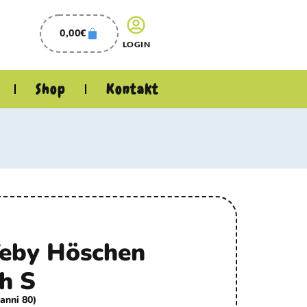
0,00
€
LOGIN
Shop
Kontakt
Teby Höschen
h S
 anni 80)