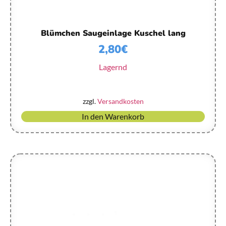
Blümchen Saugeinlage Kuschel lang
2,80
€
Lagernd
zzgl.
Versandkosten
In den Warenkorb