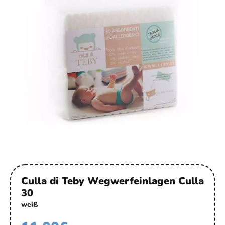
Culla di Teby Wegwerfeinlagen Culla
30
weiß