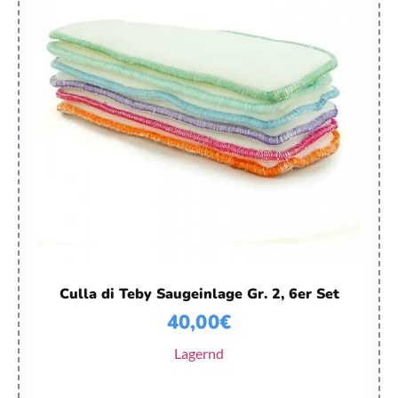
Culla di Teby Saugeinlage Gr. 2, 6er Set
40,00
€
Lagernd