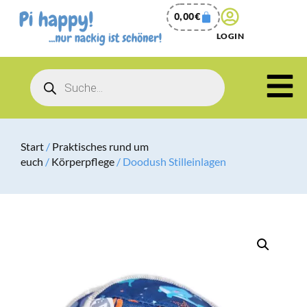
0,00
€
LOGIN
Start
/
Praktisches rund um
euch
/
Körperpflege
/ Doodush Stilleinlagen