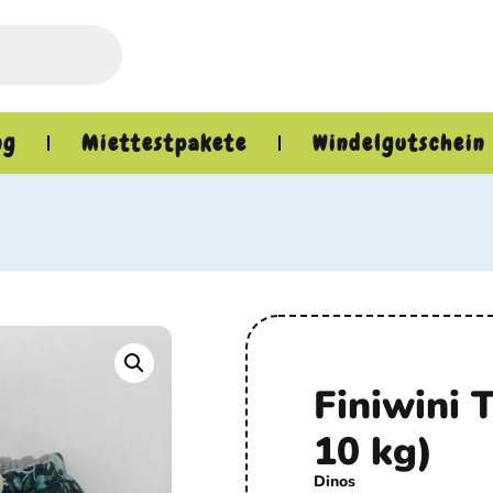
ng
Miettestpakete
Windelgutschein
Finiwini T
10 kg)
Dinos