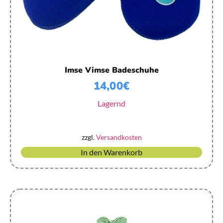
Imse Vimse Badeschuhe
14,00
€
Lagernd
zzgl.
Versandkosten
In den Warenkorb