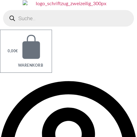
Zum
Inhalt
Products
springen
search
0,00
€
WARENKORB