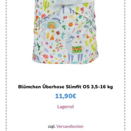
Blümchen Überhose Slimfit OS 3,5-16 kg
11,90
€
Lagernd
zzgl.
Versandkosten