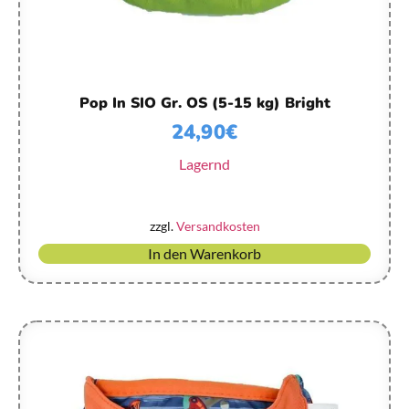
Pop In SIO Gr. OS (5-15 kg) Bright
24,90
€
Lagernd
zzgl.
Versandkosten
In den Warenkorb