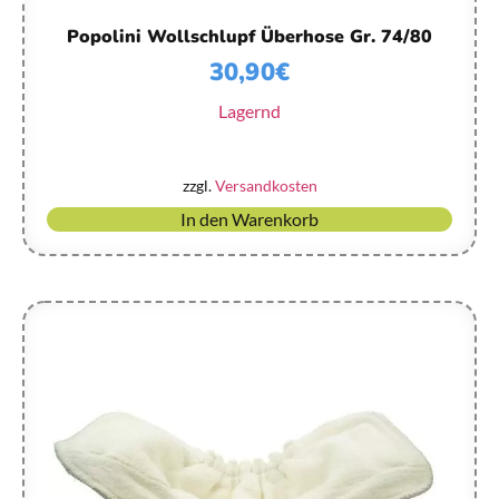
Popolini Wollschlupf Überhose Gr. 74/80
30,90
€
Lagernd
zzgl.
Versandkosten
In den Warenkorb