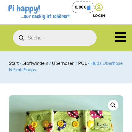
0,00
€
LOGIN
Start
/
Stoffwindeln
/
Überhosen
/
PUL
/ Huda Überhose
NB mit Snaps