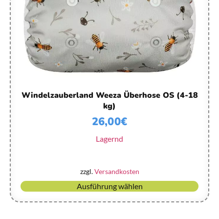
Windelzauberland Weeza Überhose OS (4-18
kg)
26,00
€
Lagernd
zzgl.
Versandkosten
Ausführung wählen