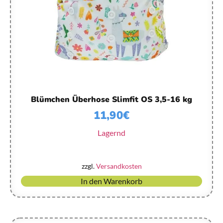
Blümchen Überhose Slimfit OS 3,5-16 kg
11,90
€
Lagernd
zzgl.
Versandkosten
In den Warenkorb