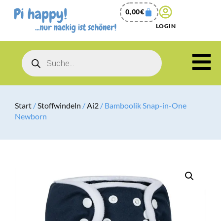
0,00
€
LOGIN
Start
/
Stoffwindeln
/
Ai2
/ Bamboolik Snap-in-One
Newborn