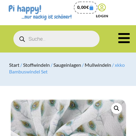
0,00
€
LOGIN
Start
/
Stoffwindeln
/
Saugeinlagen
/
Mullwindeln
/ xkko
Bambuswindel Set