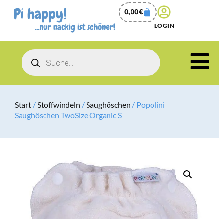
0,00
€
LOGIN
Start
/
Stoffwindeln
/
Saughöschen
/ Popolini
Saughöschen TwoSize Organic S