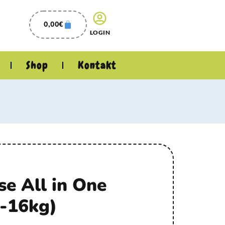
0,00
€
LOGIN
Shop
Kontakt
e All in One
1-16kg)