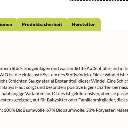
tionen
Produktsicherheit
Hersteller
einem Stück. Saugeinlagen und wasserdichte Außenhülle sind mit
IO ist die einfachste System des Stoffwindeln. Diese Windel ist 
chs Schichten Saugmaterial Bestandteil dieser Windel. Eine Schicht
an Babys Haut sorgt und besonders positive Eigenschaften bei nä
nabhängige Varianten an. D.h. es ist geldintensiver, aber sie pas
stens geeignet, gut für Babysitter oder Familienmitglieder, die es
en: 100% BioBaumwolle, 67% Biobaumwolle, 33% Polyester; Näss