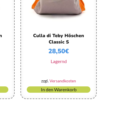
n
Culla di Teby Höschen
Classic S
28,50
€
Lagernd
zzgl.
Versandkosten
In den Warenkorb