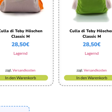
Culla di Teby Höschen
Culla di Teby Hösche
Classic M
Classic M
28,50
€
28,50
€
Lagernd
Lagernd
zzgl.
Versandkosten
zzgl.
Versandkosten
In den Warenkorb
In den Warenkorb