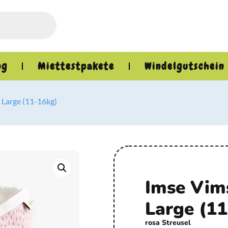
ng
Miettestpakete
Windelgutschein
 Large (11-16kg)
Imse Vims
Large (1
rosa Streusel