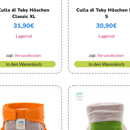
Culla di Teby Höschen
Culla di Teby Höschen 
Classic XL
S
31,90
€
30,90
€
Lagernd
Lagernd
zzgl.
Versandkosten
zzgl.
Versandkosten
In den Warenkorb
In den Warenkorb