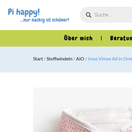
Über mich
Beratu
Start
/
Stoffwindeln
/
AiO
/ Imse Vimse All in One