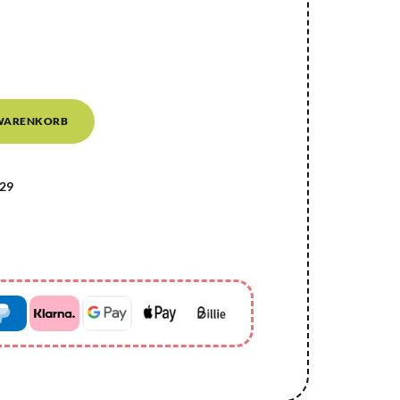
 WARENKORB
29