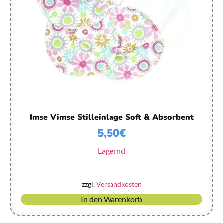
Imse Vimse Stilleinlage Soft & Absorbent
5,50
€
Lagernd
zzgl.
Versandkosten
In den Warenkorb