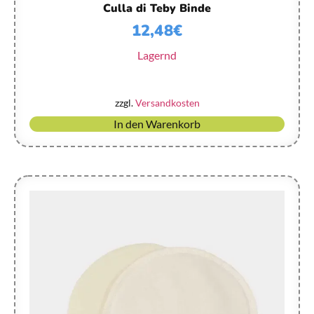
Culla di Teby Binde
12,48
€
Lagernd
zzgl.
Versandkosten
In den Warenkorb