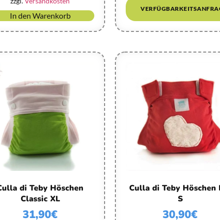
zzgl.
Versandkosten
VERFÜGBARKEITSANFRA
In den Warenkorb
Culla di Teby Höschen
Culla di Teby Höschen 
Classic XL
S
31,90
€
30,90
€