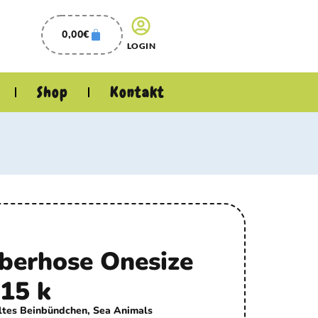
0,00
€
LOGIN
Shop
Kontakt
berhose Onesize
-15 k
ltes Beinbündchen, Sea Animals