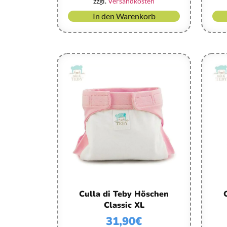
zzgl.
Versandkosten
In den Warenkorb
Culla di Teby Höschen
Classic XL
31,90
€