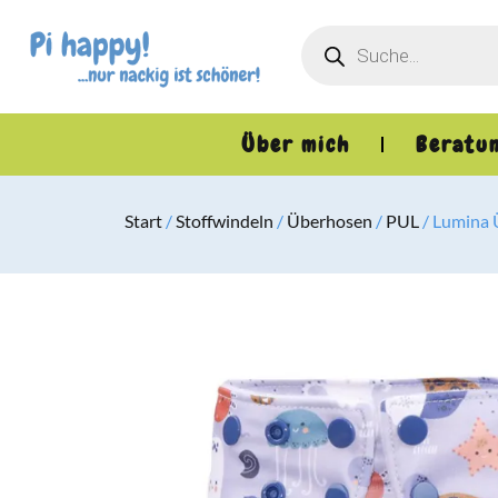
Über mich
Beratu
Start
/
Stoffwindeln
/
Überhosen
/
PUL
/ Lumina 