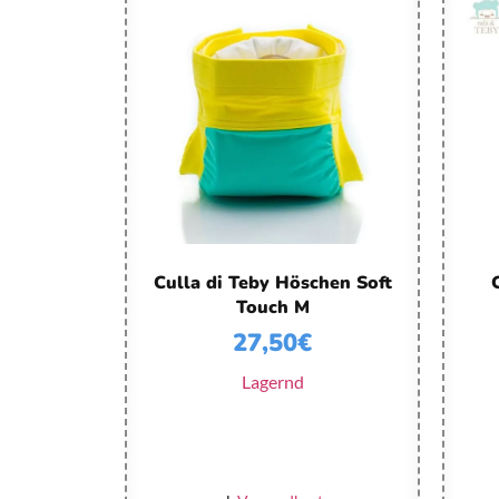
Culla di Teby Höschen Soft
Touch M
27,50
€
Lagernd