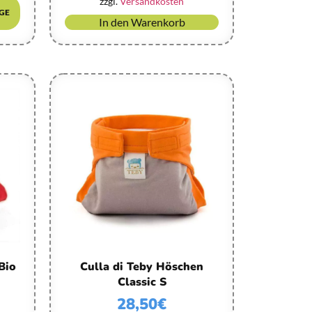
zzgl.
Versandkosten
GE
In den Warenkorb
Bio
Culla di Teby Höschen
Classic S
28,50
€