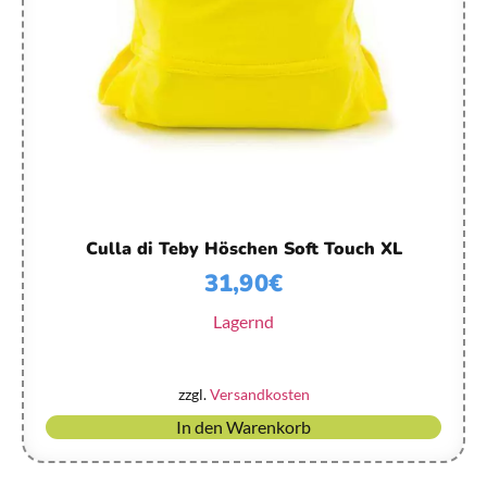
Culla di Teby Höschen Soft Touch XL
31,90
€
Lagernd
zzgl.
Versandkosten
In den Warenkorb