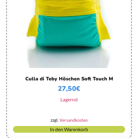
Culla di Teby Höschen Soft Touch M
27,50
€
Lagernd
zzgl.
Versandkosten
In den Warenkorb