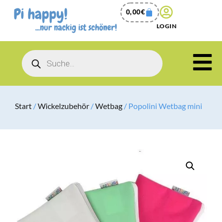
0,00
€
LOGIN
Start
/
Wickelzubehör
/
Wetbag
/ Popolini Wetbag mini