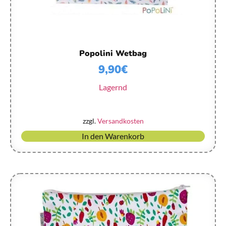
Popolini Wetbag
9,90
€
Lagernd
zzgl.
Versandkosten
In den Warenkorb