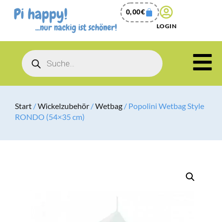
0,00
€
LOGIN
Start
/
Wickelzubehör
/
Wetbag
/ Popolini Wetbag Style
RONDO (54×35 cm)