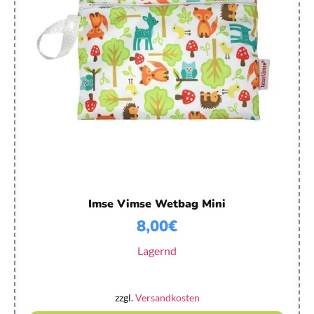
Imse Vimse Wetbag Mini
8,00
€
Lagernd
zzgl.
Versandkosten