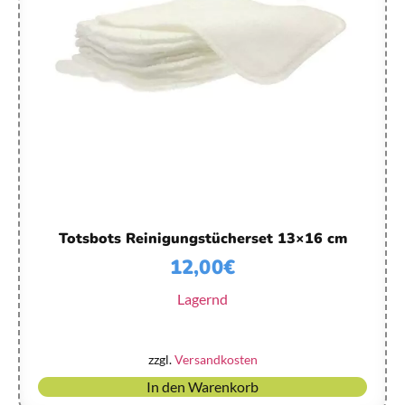
Totsbots Reinigungstücherset 13×16 cm
12,00
€
Lagernd
zzgl.
Versandkosten
In den Warenkorb