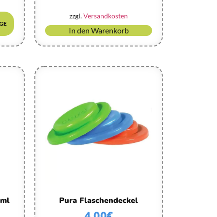
zzgl.
Versandkosten
GE
In den Warenkorb
 ml
Pura Flaschendeckel
4,00
€