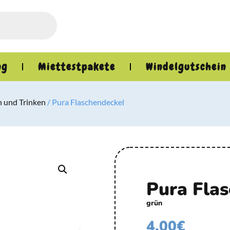
ng
Miettestpakete
Windelgutschein
 und Trinken
/ Pura Flaschendeckel
Pura Fla
grün
4,00
€