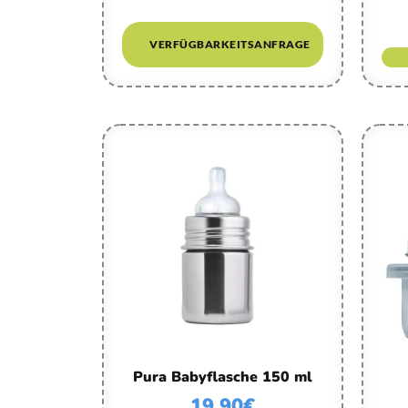
VERFÜGBARKEITSANFRAGE
Pura Babyflasche 150 ml
19,90
€