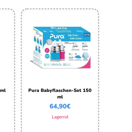
 ml
Pura Babyflaschen-Set 150
ml
64,90
€
Lagernd