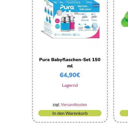
Pura Babyflaschen-Set 150
ml
64,90
€
Lagernd
zzgl.
Versandkosten
In den Warenkorb