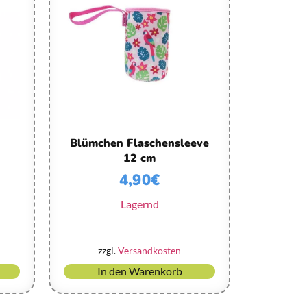
Blümchen Flaschensleeve
12 cm
4,90
€
Lagernd
zzgl.
Versandkosten
In den Warenkorb