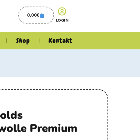
0,00
€
LOGIN
Shop
Kontakt
folds
wolle Premium