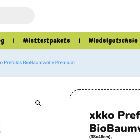
ng
Miettestpakete
Windelgutschein
ko Prefolds BioBaumwolle Premium
xkko Pre
BioBaum
(38x46cm),