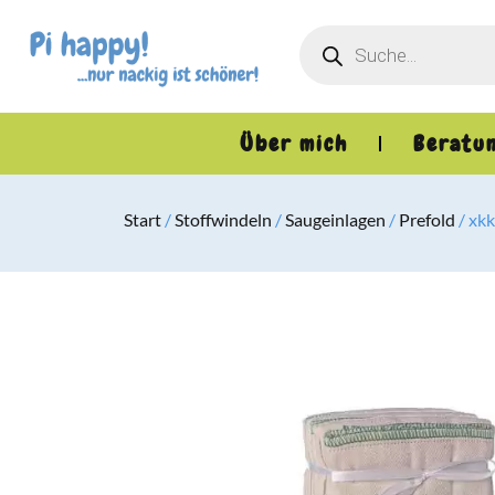
Über mich
Beratu
Start
/
Stoffwindeln
/
Saugeinlagen
/
Prefold
/ xk