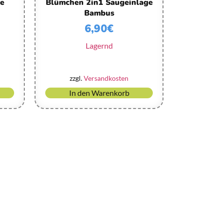
e
Blümchen 2in1 Saugeinlage
Bambus
6,90
€
Lagernd
zzgl.
Versandkosten
In den Warenkorb