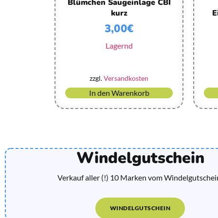
Blümchen Saugeinlage CBI
kurz
E
3,00
€
Lagernd
zzgl.
Versandkosten
In den Warenkorb
Windelgutschein
Verkauf aller (!) 10 Marken vom Windelgutschei
WINDELGUTSCHEIN