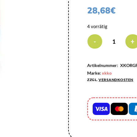
28,68
€
4 vorrätig
-
+
Artikelnummer:
XKORGP
Marke:
xkko
ZZGL.
VERSANDKOSTEN