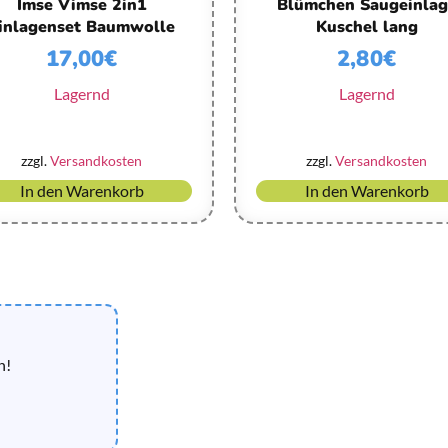
Imse Vimse 2in1
Blümchen Saugeinlag
inlagenset Baumwolle
Kuschel lang
17,00
€
2,80
€
Lagernd
Lagernd
zzgl.
Versandkosten
zzgl.
Versandkosten
In den Warenkorb
In den Warenkorb
n!